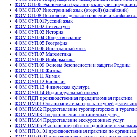
ФОМ ОП.06 Экономика и бухгалтерский учет предприяти
ФОМ ОП.07 Иностранный язык (второй) (китайский)
ФОМ ОП.08 Психология делового общения и конфликто
ФОМ ОУП.01Русский язык
ФОМ ОУП.02 Литература
ФОМ ОУП.03 История
ФОМ ОУП.04 Обществознание
ФОМ ОУП.05 География
ФОМ ОУП.06 Иностранный язык
ФОМ ОУП.07 Математика
ФОМ ОУП.08 Информатика
ФОМ ОУП.09 Основы безопасности и защиты Родины
ФОМ ОУП.10 Физика
ФОМ ОУП.11 Химия
ФОМ ОУП.12 Биология
ФОМ ОУП.13 Физическая культура
ФОМ ОУП.14 Индивидуальный проект
ФОМ ПДП производственная преддипломная практика
ФОМ ПМ.01 Организация и контроль текущей деятельнос
ФОМ ПМ.02 Предоставление туроператорских и турагент
ФОМ ПМ.03 Предоставление гостиничных услуг
ФОМ ПМ.04 Предоставление экскурсионных услуг
ФОМ ПМ.05 Выполнение работ по одной или нескольким 
ФОМ ПП.01.01 производственная практика по организаци
ФОМ ПП.02.01 производственная практика по предоставл