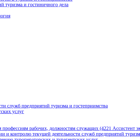
й туризма и гостиничного дела
логия
ти служб предприятий туризма и гостеприимства
ских услуг
профессиям рабочих, должностям служащих (4221 Ассистент экс
и и контролю текущей деятельности служб предприятий туризм
ению туроператорских и турагентских услуг