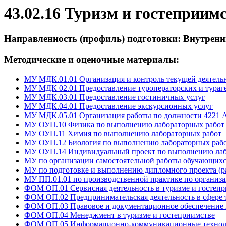
43.02.16 Туризм и гостеприимс
Направленность (профиль) подготовки: Внутренн
Методические и оценочные материалы:
МУ МДК.01.01 Организация и контроль текущей деятельн
МУ МДК 02.01 Предоставление туроператорских и тураг
МУ МДК.03.01 Предоставление гостиничных услуг
МУ МДК.04.01 Предоставление экскурсионных услуг
МУ МДК.05.01 Организация работы по должности 4221 Ас
МУ ОУП.10 Физика по выполнению лабораторных работ
МУ ОУП.11 Химия по выполнению лабораторных работ
МУ ОУП.12 Биология по выполнению лабораторных раб
МУ ОУП.14 Индивидуальный проект по выполнению лабо
МУ по организации самостоятельной работы обучающих
МУ по подготовке и выполнению дипломного проекта (р
МУ ПП.01.01 по производственной практике по организа
ФОМ ОП.01 Сервисная деятельность в туризме и гостеп
ФОМ ОП.02 Предпринимательская деятельность в сфере т
ФОМ ОП.03 Правовое и документационное обеспечение в
ФОМ ОП.04 Менеджмент в туризме и гостеприимстве
ФОМ ОП.05 Информационно-коммуникационные технолог