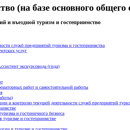
тво (на базе основного общего
ий и въездной туризм и гостеприимство
ости служб предприятий туризма и гостеприимства
ентских услуг
систент экскурсовода (гида)
от
раторных работ и самостоятельной работы
ся
аботы)
ции и контролю текущей деятельности служб предприятий туриз
риимстве
уризма и гостиничного бизнеса
 туризме и гостеприимстве
ии в туризме и гостеприимстве